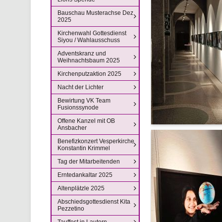
Bauschau Musterachse Dez
2025
Kirchenwahl Gottesdienst
Siyou / Wahlausschuss
Adventskranz und
Weihnachtsbaum 2025
Kirchenputzaktion 2025
Nacht der Lichter
Bewirtung VK Team
Fusionssynode
Offene Kanzel mit OB
Ansbacher
Benefizkonzert Vesperkirche
Konstantin Krimmel
Tag der Mitarbeitenden
Erntedankaltar 2025
Altenplätzle 2025
Abschiedsgottesdienst Kita
Pezzetino
Tauffest in Lautern