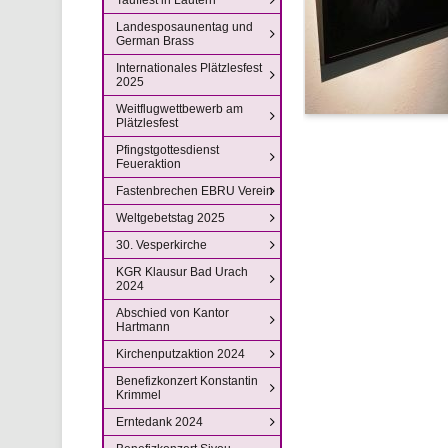
Landesposaunentag und
German Brass
Internationales Plätzlesfest
2025
Weitflugwettbewerb am
Plätzlesfest
Pfingstgottesdienst
Feueraktion
Fastenbrechen EBRU Verein
Weltgebetstag 2025
30. Vesperkirche
KGR Klausur Bad Urach
2024
Abschied von Kantor
Hartmann
Kirchenputzaktion 2024
Benefizkonzert Konstantin
Krimmel
Erntedank 2024