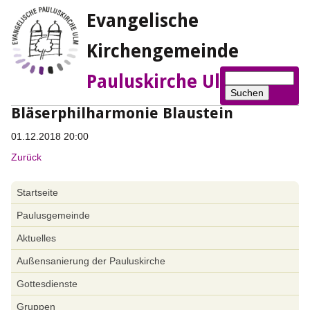
Evangelische
Kirchengemeinde
Suchbegriffe
Pauluskirche Ulm
Suchen
Bläserphilharmonie Blaustein
01.12.2018 20:00
Zurück
Navigation
Startseite
überspringen
Paulusgemeinde
Aktuelles
Außensanierung der Pauluskirche
Gottesdienste
Gruppen