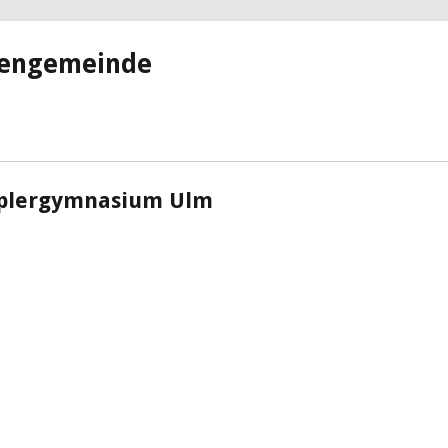
hengemeinde
eplergymnasium Ulm