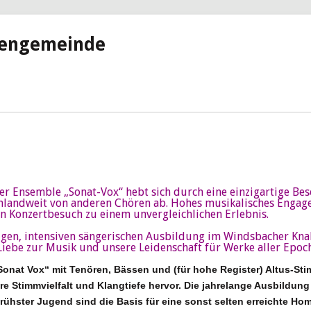
hengemeinde
r Ensemble „Sonat-Vox“ hebt sich durch eine einzigartige Bes
hlandweit von anderen Chören ab. Hohes musikalisches Engag
 Konzertbesuch zu einem unvergleichlichen Erlebnis.
rigen, intensiven sängerischen Ausbildung im Windsbacher Kn
Liebe zur Musik und unsere Leidenschaft für Werke aller Epoc
onat Vox“ mit Tenören, Bässen und (für hohe Register) Altus-Stim
e Stimmvielfalt und Klangtiefe hervor. Die jahrelange Ausbild
 frühster Jugend sind die Basis für eine sonst selten erreichte Ho