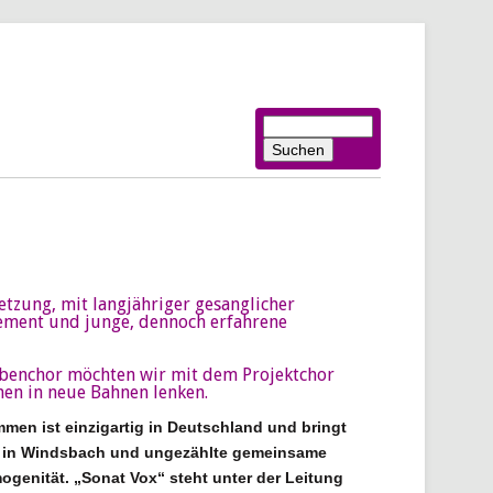
Suchbegriffe
Suchen
etzung, mit langjähriger gesanglicher
ement und junge, dennoch erfahrene
abenchor möchten wir mit dem Projektchor
hen in neue Bahnen lenken.
men ist einzigartig in Deutschland und bringt
ung in Windsbach und ungezählte gemeinsame
mogenität. „Sonat Vox“ steht unter der Leitung