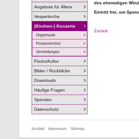
des ehemaligen Wind
Angebote für Ältere
Eintritt frei, um Spe
Vesperkirche
(Kirchen-) Konzerte
Zurück
Orgelmusik
Posaunenchor
Vermietungen
PaulusKultur
Bilder / Rückblicke
Downloads
Häufige Fragen
Spenden
Datenschutz
Navigation
Kontakt
Impressum
Sitemap
überspringen