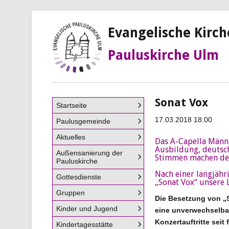
Evangelische Kirc
Pauluskirche Ulm
Sonat Vox
Navigation
Startseite
überspringen
17.03.2018 18:00
Paulusgemeinde
Aktuelles
Das A-Capella Männe
Ausbildung, deutsc
Außensanierung der
Stimmen machen den
Pauluskirche
Nach einer langjäh
Gottesdienste
„Sonat Vox“ unsere 
Gruppen
Die Besetzung von „S
Kinder und Jugend
eine unverwechselbar
Konzertauftritte seit
Kindertagesstätte