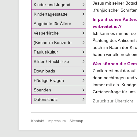
Jesus mit seiner Botsc
Kinder und Jugend
„frühjüdische“ Schrifte
Kindertagesstätte
In politischen Äußer
Angebote für Ältere
verbreitet ist?
Vesperkirche
Ich kann es mir nur so
Ächtung des Antisemiti
(Kirchen-) Konzerte
auch im Raum der Kirch
PaulusKultur
haben wir alle noch ei
Bilder / Rückblicke
Was können die Geme
Zuallererst mal darau
Downloads
dann nachfragen und w
Häufige Fragen
immer mit ein. Kundgebu
Spenden
Gretchenfrage für uns a
Datenschutz
Zurück zur Übersicht
Navigation
Kontakt
Impressum
Sitemap
überspringen