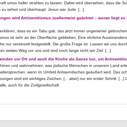
haft umso heller strahlen zu lassen. Dabei wird übersehen, dass die S
n zu sehen und überhaupt: Jesus war Jude. [...]
ungen wird Antisemitismus zuallermeist geächtet – woran liegt es
 erklären, dass es ein Tabu gab, das jetzt immer ungenierter gebrochen
smus ist sehr an der Oberfläche geblieben. Eine ehrliche Auseinanders
e nur vereinzelt festgestellt. Die große Frage ist: Lassen wir uns durc
nen weiten Weg vor uns und sind noch lange nicht am Ziel. [...]
inden vor Ort und auch die Kirche als Ganze tun, um Antisemiti
f hören und wahrnehmen, was jüdische Menschen in unserem Land erl
idersprechen, wenn im Umfeld Antisemitisches geäußert wird. Das schl
ngen sind ein wichtiges Zeichen, [... aber] nur ein erster Schritt. [...]
lle, auch für die Zivilgesellschaft.