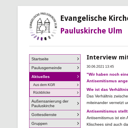
Evangelische Kirc
Pauluskirche Ulm
Interview mit
Navigation
Startseite
überspringen
30.06.2021 13:45
Paulusgemeinde
"Wir haben noch eine
Aktuelles
Antisemitismus ange
Aus dem KGR
Wie ist das Verhältn
Rückblicke
Das Verhältnis zwische
Außensanierung der
miteinander vernetzt u
Pauluskirche
Antisemitismus stellt
Gottesdienste
Antisemitismus ist ein 
Gruppen
Klischees sind auch d