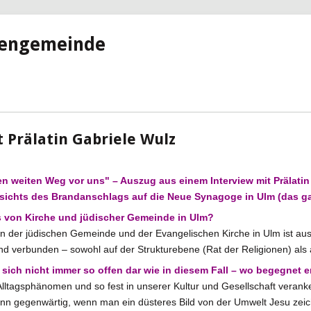
hengemeinde
 Prälatin Gabriele Wulz
n weiten Weg vor uns" – Auszug aus einem Interview mit Prälati
sichts des Brandanschlags auf die Neue Synagoge in Ulm (das ga
is von Kirche und jüdischer Gemeinde in Ulm?
n der jüdischen Gemeinde und der Evangelischen Kirche in Ulm ist aus
nd verbunden – sowohl auf der Strukturebene (Rat der Religionen) als 
 sich nicht immer so offen dar wie in diesem Fall – wo begegnet e
Alltagsphänomen und so fest in unserer Kultur und Gesellschaft verankert, 
ann gegenwärtig, wenn man ein düsteres Bild von der Umwelt Jesu zeic