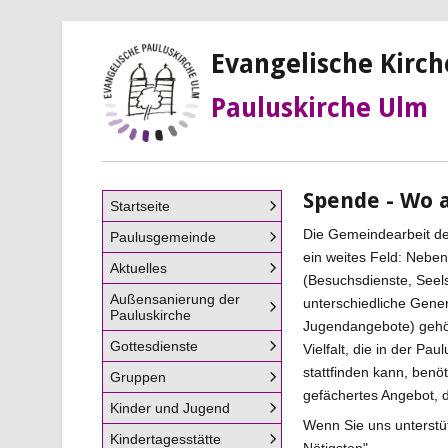
Evangelische Kirc
Pauluskirche Ulm
Spende - Wo 
Navigation
Startseite
überspringen
Die Gemeindearbeit de
Paulusgemeinde
ein weites Feld: Neben
Aktuelles
(Besuchsdienste, Seel
Außensanierung der
unterschiedliche Gene
Pauluskirche
Jugendangebote) gehör
Gottesdienste
Vielfalt, die in der Pa
stattfinden kann, benöt
Gruppen
gefächertes Angebot, d
Kinder und Jugend
Wenn Sie uns unterstü
Kindertagesstätte
Nötigsten".