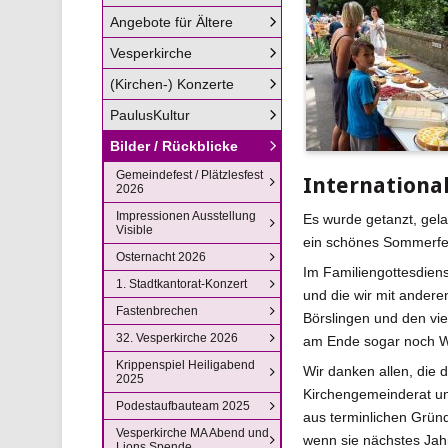
Angebote für Ältere
Vesperkirche
(Kirchen-) Konzerte
PaulusKultur
Bilder / Rückblicke
Gemeindefest / Plätzlesfest
International
2026
Impressionen Ausstellung
Es wurde getanzt, gela
Visible
ein schönes Sommerfe
Osternacht 2026
Im Familiengottesdiens
1. Stadtkantorat-Konzert
und die wir mit andere
Fastenbrechen
Börslingen und den vi
32. Vesperkirche 2026
am Ende sogar noch W
Krippenspiel Heiligabend
Wir danken allen, die
2025
Kirchengemeinderat und
Podestaufbauteam 2025
aus terminlichen Grün
Vesperkirche MA Abend und
wenn sie nächstes Jahr
Lions Spende