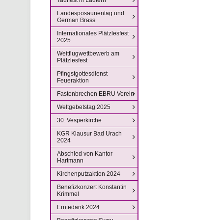
Landesposaunentag und
German Brass
Internationales Plätzlesfest
2025
Weitflugwettbewerb am
Plätzlesfest
Pfingstgottesdienst
Feueraktion
Fastenbrechen EBRU Verein
Weltgebetstag 2025
30. Vesperkirche
KGR Klausur Bad Urach
2024
Abschied von Kantor
Hartmann
Kirchenputzaktion 2024
Benefizkonzert Konstantin
Krimmel
Erntedank 2024