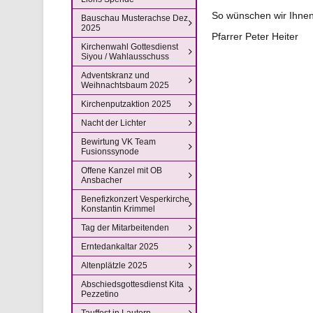
So wünschen wir Ihnen
Bauschau Musterachse Dez
2025
Pfarrer Peter Heiter
Kirchenwahl Gottesdienst
Siyou / Wahlausschuss
Adventskranz und
Weihnachtsbaum 2025
Kirchenputzaktion 2025
Nacht der Lichter
Bewirtung VK Team
Fusionssynode
Offene Kanzel mit OB
Ansbacher
Benefizkonzert Vesperkirche
Konstantin Krimmel
Tag der Mitarbeitenden
Erntedankaltar 2025
Altenplätzle 2025
Abschiedsgottesdienst Kita
Pezzetino
Tauffest in Lautern