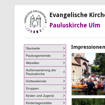
Evangelische Kirc
Pauluskirche Ulm
Impressionen
Navigation
Startseite
überspringen
Paulusgemeinde
Aktuelles
Außensanierung der
Pauluskirche
Gottesdienste
Gruppen
Kinder und Jugend
Kindertagesstätte