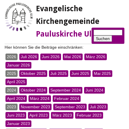
Evangelische
Kirchengemeinde
Suchbegriffe
Pauluskirche Ulm
Suchen
Hier können Sie die Beiträge einschränken:
2026
Juli 2026
Juni 2026
Mai 2026
März 2026
Januar 2026
2025
Oktober 2025
Juli 2025
Juni 2025
Mai 2025
April 2025
2024
Oktober 2024
September 2024
Juni 2024
April 2024
März 2024
Februar 2024
2023
November 2023
September 2023
Juli 2023
Juni 2023
April 2023
März 2023
Februar 2023
Januar 2023