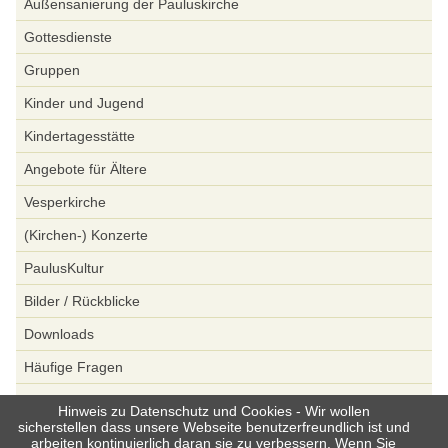
Außensanierung der Pauluskirche
Gottesdienste
Gruppen
Kinder und Jugend
Kindertagesstätte
Angebote für Ältere
Vesperkirche
(Kirchen-) Konzerte
PaulusKultur
Bilder / Rückblicke
Downloads
Häufige Fragen
Spenden
Hinweis zu Datenschutz und Cookies - Wir wollen
sicherstellen dass unsere Webseite benutzerfreundlich ist und
Datenschutz
arbeiten kontinuierlich daran sie zu verbessern. Wenn Sie