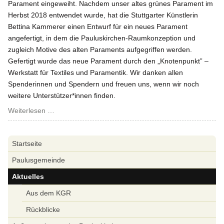
Parament eingeweiht. Nachdem unser altes grünes Parament im
Herbst 2018 entwendet wurde, hat die Stuttgarter Künstlerin
Bettina Kammerer einen Entwurf für ein neues Parament
angefertigt, in dem die Pauluskirchen-Raumkonzeption und
zugleich Motive des alten Paraments aufgegriffen werden.
Gefertigt wurde das neue Parament durch den „Knotenpunkt” –
Werkstatt für Textiles und Paramentik. Wir danken allen
Spenderinnen und Spendern und freuen uns, wenn wir noch
weitere Unterstützer*innen finden.
Neues
Weiterlesen …
grünes
Parament
Navigation
Startseite
ist
überspringen
fertig
Paulusgemeinde
Aktuelles
Aus dem KGR
Rückblicke